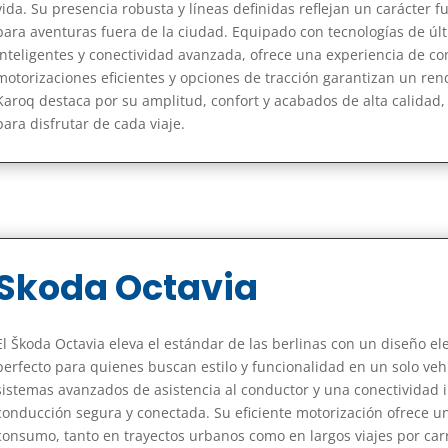
vida. Su presencia robusta y líneas definidas reflejan un carácter fu
para aventuras fuera de la ciudad. Equipado con tecnologías de úl
inteligentes y conectividad avanzada, ofrece una experiencia de c
motorizaciones eficientes y opciones de tracción garantizan un rendim
Karoq destaca por su amplitud, confort y acabados de alta calida
para disfrutar de cada viaje.
Skoda Octavia
El Škoda Octavia eleva el estándar de las berlinas con un diseño e
perfecto para quienes buscan estilo y funcionalidad en un solo ve
sistemas avanzados de asistencia al conductor y una conectividad i
conducción segura y conectada. Su eficiente motorización ofrece un
consumo, tanto en trayectos urbanos como en largos viajes por carre