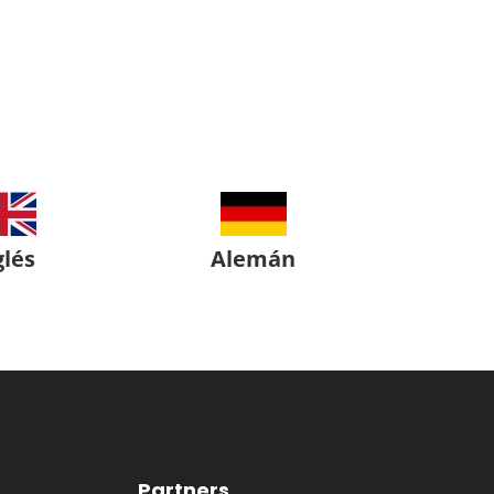
glés
Alemán
Partners