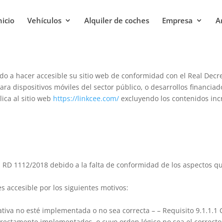
nicio
Vehículos
Alquiler de coches
Empresa
A
do a hacer accesible su sitio web de conformidad con el Real Decr
para dispositivos móviles del sector público, o desarrollos financi
lica al sitio web
https://linkcee.com/
excluyendo los contenidos inc
l RD 1112/2018 debido a la falta de conformidad de los aspectos qu
s accesible por los siguientes motivos:
ativa no esté implementada o no sea correcta – – Requisito 9.1.1.
rectamente implementados, o cuyo orden lógico no sea el correcto