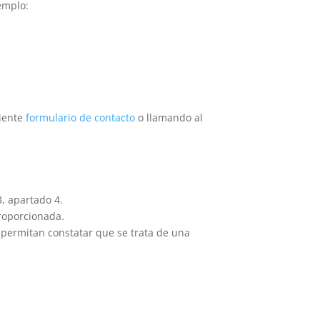
emplo:
uiente
formulario de contacto
o llamando al
3, apartado 4.
roporcionada.
e permitan constatar que se trata de una