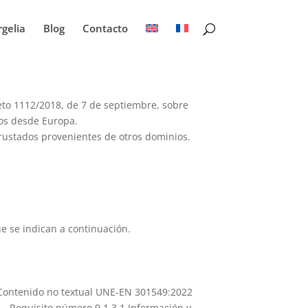
rgelia
Blog
Contacto
eto 1112/2018, de 7 de septiembre, sobre
ados desde Europa.
rustados provenientes de otros dominios.
e se indican a continuación.
1 Contenido no textual UNE-EN 301549:2022
 – Requisito número 9.1.3.1 Información y