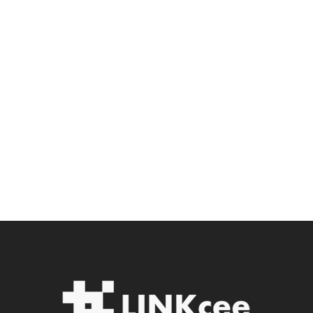
Sarra Ikram Hadef
ASESOR COMERCIAL
IDIOMAS:
E
spañol, Árabe, Inglés y Francés
CONTACTO:
+34 642 755 864
sara@linkcee.com