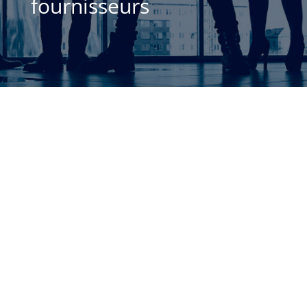
fournisseurs
José Andrés Ribes Ginestar